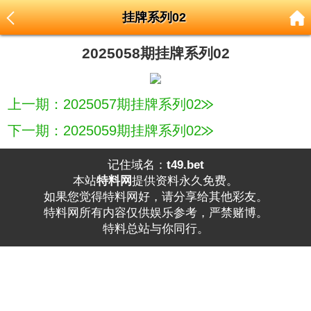
挂牌系列02
2025058期挂牌系列02
上一期：2025057期挂牌系列02
下一期：2025059期挂牌系列02
记住域名：
t49.bet
本站
特料网
提供资料永久免费。
如果您觉得特料网好，请分享给其他彩友。
特料网所有内容仅供娱乐参考，严禁赌博。
特料总站与你同行。